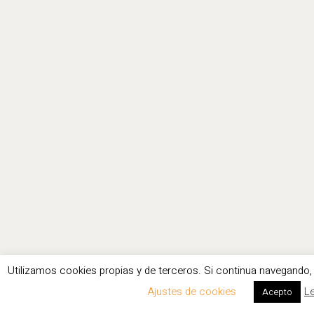
Utilizamos cookies propias y de terceros. Si continua navegando
Ajustes de cookies
L
Acepto